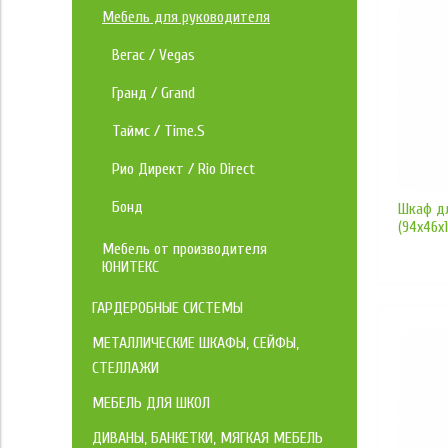
Лайн / Line
Компьютерные кресла
Мебель для руководителя
Агат
Кресла руководителей
Вегас / Vegas
Рио / Rio Base
Кресла для геймеров
Гранд / Grand
Ворк / Work
Конференц кресла
Таймс / Time.S
Лофт
Многоместные кресла
Рио Директ / Rio Direct
Лидер
Стулья для офиса
Бонд
Шкаф д
(94x46x1
Складные стулья
Аксессуары для кресел
Мебель от производителя
ЮНИТЕКС
Защитные покрытия
ГАРДЕРОБНЫЕ СИСТЕМЫ
Подставки для ног
Титан-GS
МЕТАЛЛИЧЕСКИЕ ШКАФЫ, СЕЙФЫ,
Комплектующие для кресел
СТЕЛЛАЖИ
Наборные элементы Титан - GS
ПРАКТИК HOME
Металлические шкафы
Опора для спины
МЕБЕЛЬ ДЛЯ ШКОЛ
Готовые комплекты
Наборные элементы
Ученические стулья
ДИВАНЫ, БАНКЕТКИ, МЯГКАЯ МЕБЕЛЬ
Архивные шкафы
Сейфы