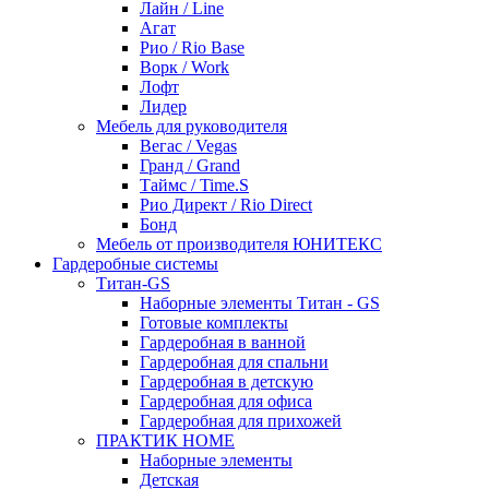
Лайн / Line
Агат
Рио / Rio Base
Ворк / Work
Лофт
Лидер
Мебель для руководителя
Вегас / Vegas
Гранд / Grand
Таймс / Time.S
Рио Директ / Rio Direct
Бонд
Мебель от производителя ЮНИТЕКС
Гардеробные системы
Титан-GS
Наборные элементы Титан - GS
Готовые комплекты
Гардеробная в ванной
Гардеробная для спальни
Гардеробная в детскую
Гардеробная для офиса
Гардеробная для прихожей
ПРАКТИК HOME
Наборные элементы
Детская