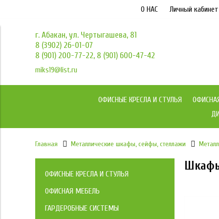
О НАС
Личный кабинет
г. Абакан, ул. Чертыгашева, 81
8 (3902) 26-01-07
8 (901) 200-77-22, 8 (901) 600-47-42
miks19@list.ru
ОФИСНЫЕ КРЕСЛА И СТУЛЬЯ
ОФИСНА
ДИ
Главная
Металлические шкафы, сейфы, стеллажи
Метал
Шкафы
ОФИСНЫЕ КРЕСЛА И СТУЛЬЯ
Коллекция кресел МКС
ОФИСНАЯ МЕБЕЛЬ
Мебель для персонала
ГАРДЕРОБНЫЕ СИСТЕМЫ
Кресла Йога / YOGA