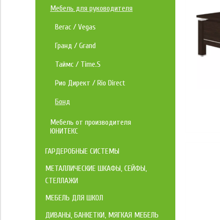
Лайн / Line
Компьютерные кресла
Мебель для руководителя
Агат
Кресла руководителей
Вегас / Vegas
Рио / Rio Base
Кресла для геймеров
Гранд / Grand
Ворк / Work
Конференц кресла
Таймс / Time.S
Лофт
Многоместные кресла
Рио Директ / Rio Direct
Лидер
Стулья для офиса
Бонд
Складные стулья
Аксессуары для кресел
Мебель от производителя
ЮНИТЕКС
Защитные покрытия
ГАРДЕРОБНЫЕ СИСТЕМЫ
Подставки для ног
Титан-GS
МЕТАЛЛИЧЕСКИЕ ШКАФЫ, СЕЙФЫ,
Комплектующие для кресел
СТЕЛЛАЖИ
Наборные элементы Титан - GS
ПРАКТИК HOME
Металлические шкафы
Опора для спины
МЕБЕЛЬ ДЛЯ ШКОЛ
Готовые комплекты
Наборные элементы
Ученические стулья
ДИВАНЫ, БАНКЕТКИ, МЯГКАЯ МЕБЕЛЬ
Архивные шкафы
Сейфы