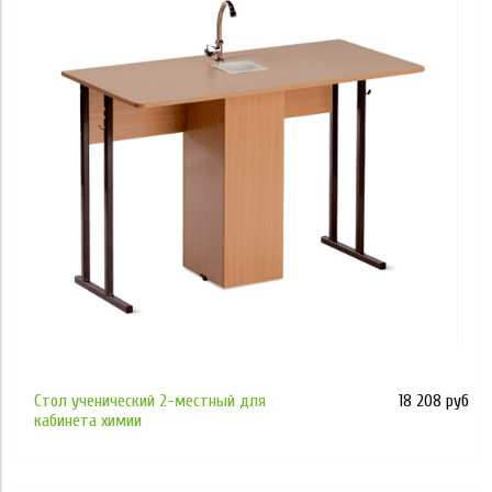
Применить
Применить
4 873
50 752
Применить
Стол ученический 2-местный для
18 208 руб
кабинета химии