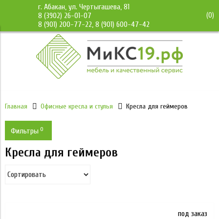
г. Абакан, ул. Чертыгашева, 81
(
0
)
8 (3902) 26-01-07
8 (901) 200-77-22, 8 (901) 600-47-42
Главная
Офисные кресла и стулья
Кресла для геймеров
0
Фильтры
Кресла для геймеров
Цвет кресла
Бежевый
Обивка кресла
Ткань
Белый
Метка
под заказ
до 150 кг
Экокожа
Цена