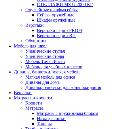
СТЕЛЛАЖИ MS U 2000 КГ
Оружейные шкафы/сейфы
Сейфы оружейные
Шкафы оружейные
Верстаки
Верстаки серии PROFI
Верстаки серии ВП
Обувницы
Мебель для школ
Ученические стулья
Ученические столы
Мебель Точка Роста
Мебель для учебных классов
Диваны, банкетки, мягкая мебель
Мягкая мебель для офиса
Диваны для дома
Диваны, банкетки для зоны ожидания
Вешалки
Матрасы и кровати
Кровати
Матрасы
Матрасы с пружинным блоком
Наматрасники
Топеры
Тумбы и комоды