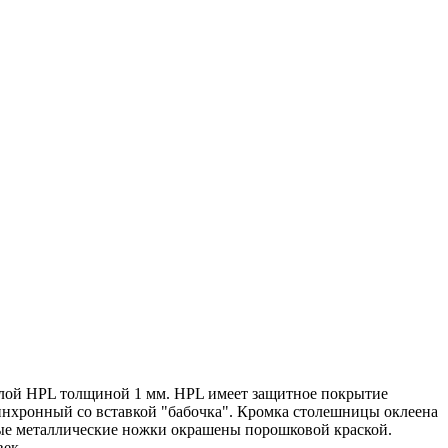
лой HPL толщиной 1 мм. HPL имеет защитное покрытие
инхронный со вставкой "бабочка". Кромка столешницы оклеена
ые металлические ножки окрашены порошковой краской.
век.