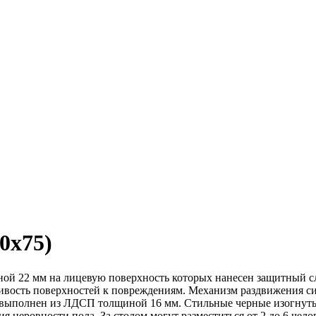
0х75)
й 22 мм на лицевую поверхность которых нанесен защитный с
чивость поверхностей к повреждениям. Механизм раздвижения с
 выполнен из ЛДСП толщиной 16 мм. Стильные черные изогнут
 неровности пола. За столом могут разместиться от 2 до 6 чело