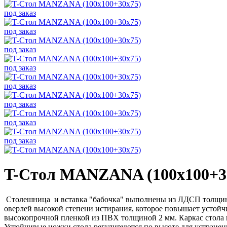
под заказ
под заказ
под заказ
под заказ
под заказ
под заказ
под заказ
под заказ
T-Стол MANZANA (100х100+3
Столешница и вставка "бабочка" выполнены из ЛДСП толщино
оверлей высокой степени истирания, которое повышает устой
высокопрочной пленкой из ПВХ толщиной 2 мм. Каркас стола
Устойчивые ножки стола регулируются по высоте для устранения