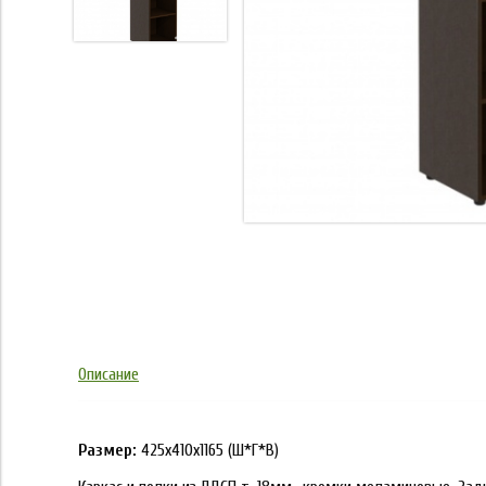
Описание
Размер:
425х410х1165 (Ш*Г*В)