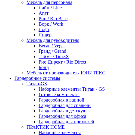
Мебель для персонала
Лайн / Line
Агат
Рио / Rio Base
Ворк / Work
Лофт
Лидер
Мебель для руководителя
Вегас / Vegas
Гранд / Grand
Таймс / Time.S
Рио Директ / Rio Direct
Бонд
Мебель от производителя ЮНИТЕКС
Гардеробные системы
Титан-GS
Наборные элементы Титан - GS
Готовые комплекты
Гардеробная в ванной
Гардеробная для спальни
Гардеробная в детскую
Гардеробная для офиса
Гардеробная для прихожей
ПРАКТИК HOME
Наборные элементы