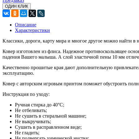
Предзаказ
ОДИН КЛИК
Описание
Характеристики
Классики, дороги, карту мира и многое другое можно найти в 
Ковер изготовлен из флиса. Надежное противоскользящее осно
падения Вашего малыша. А слой эластичной пены 10 мм отличн
Качественно прошитые края дают дополнительную привлекатель
эксплуатацию.
Ковер с авторским игровым принтом поможет обустроить полн
Инструкция по уходу:
Ручная стирка до 40°С;
Не отбеливать;
Не сушить в стиральной машине;
Не выкручивать;
Сушить в расправленном виде;
Не гладить;
Не подвергать химической чистке;