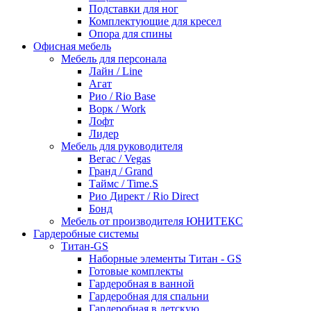
Подставки для ног
Комплектующие для кресел
Опора для спины
Офисная мебель
Мебель для персонала
Лайн / Line
Агат
Рио / Rio Base
Ворк / Work
Лофт
Лидер
Мебель для руководителя
Вегас / Vegas
Гранд / Grand
Таймс / Time.S
Рио Директ / Rio Direct
Бонд
Мебель от производителя ЮНИТЕКС
Гардеробные системы
Титан-GS
Наборные элементы Титан - GS
Готовые комплекты
Гардеробная в ванной
Гардеробная для спальни
Гардеробная в детскую