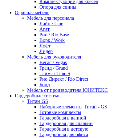
Комплектующие для кресел
Опора для спины
Офисная мебель
Мебель для персонала
Лайн / Line
Агат
Рио / Rio Base
Ворк / Work
Лофт
Лидер
Мебель для руководителя
Вегас / Vegas
Гранд / Grand
Таймс / Time.S
Рио Директ / Rio Direct
Бонд
Мебель от производителя ЮНИТЕКС
Гардеробные системы
Титан-GS
Наборные элементы Титан - GS
Готовые комплекты
Гардеробная в ванной
Гардеробная для спальни
Гардеробная в детскую
Гардеробная для офиса