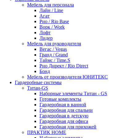
Мебель для персонала
Лайн / Line
Агат
Рио / Rio Base
Ворк / Work
Лофт
Лидер
Мебель для руководителя
Вегас / Vegas
Гранд / Grand
Таймс / Time.S
Рио Директ / Rio Direct
Бонд
Мебель от производителя ЮНИТЕКС
Гардеробные системы
Титан-GS
Наборные элементы Титан - GS
Готовые комплекты
Гардеробная в ванной
Гардеробная для спальни
Гардеробная в детскую
Гардеробная для офиса
Гардеробная для прихожей
ПРАКТИК HOME
Наборные элементы