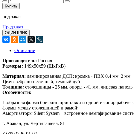
Купить
под заказ
Предзаказ
ОДИН КЛИК
Описание
Производитель:
Россия
Размеры:
149x50x59
(ШхГхВ)
Материал:
ламинированная ДСП; кромка - ПВХ 0,4 мм, 2 мм.
Цвет:
зебрано песочный; темный дуб
Толщина:
столешницы - 25 мм, опоры - 41 мм; лицевая панель 
Особенности:
L-образная форма брифинг-приставки и одной из опор рабочег
формы между столешницей и рамой;
Амортизаторы Silent System – встроенное демпфирование сист
г. Абакан, ул. Чертыгашева, 81
8 (3902) 26-01-07