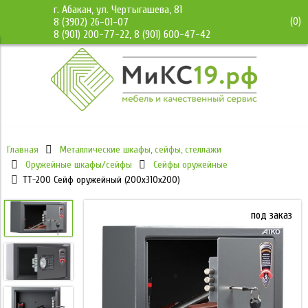
г. Абакан, ул. Чертыгашева, 81
(
0
)
8 (3902) 26-01-07
8 (901) 200-77-22, 8 (901) 600-47-42
Главная
Металлические шкафы, сейфы, стеллажи
Оружейные шкафы/сейфы
Сейфы оружейные
TT-200 Cейф оружейный (200x310x200)
под заказ