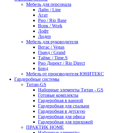
Мебель для персонала
Лайн / Line
Агат
Рио / Rio Base
Ворк / Work
Лофт
Лидер
Мебель для руководителя
Вегас / Vegas
Гранд / Grand
Таймс / Time.S
Рио Директ / Rio Direct
Бонд
Мебель от производителя ЮНИТЕКС
Гардеробные системы
Титан-GS
Наборные элементы Титан - GS
Готовые комплекты
Гардеробная в ванной
Гардеробная для спальни
Гардеробная в детскую
Гардеробная для офиса
Гардеробная для прихожей
ПРАКТИК HOME
Наборные элементы