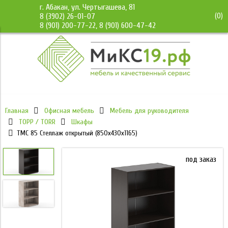
г. Абакан, ул. Чертыгашева, 81
(
0
)
8 (3902) 26-01-07
8 (901) 200-77-22, 8 (901) 600-47-42
Главная
Офисная мебель
Мебель для руководителя
ТОРР / TORR
Шкафы
TMC 85 Стеллаж открытый (850х430х1165)
под заказ