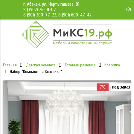
г. Абакан, ул. Чертыгашева, 81
(
0
)
8 (3902) 26-01-07
8 (901) 200-77-22, 8 (901) 600-47-42
Главная
Детская комната
Готовые решения
Классика
Набор "Компактная Классика"
7%
под заказ