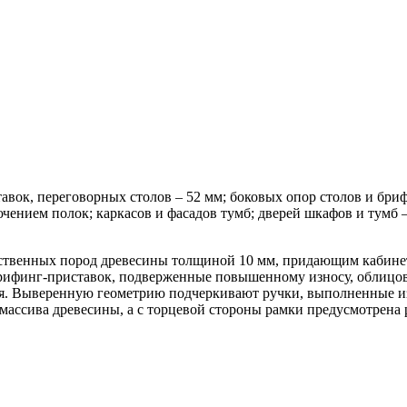
вок, переговорных столов – 52 мм; боковых опор столов и бриф
лючением полок; каркасов и фасадов тумб; дверей шкафов и тумб
ственных пород древесины толщиной 10 мм, придающим кабинет
 брифинг-приставок, подверженные повышенному износу, облиц
 Выверенную геометрию подчеркивают ручки, выполненные из 
 массива древесины, а с торцевой стороны рамки предусмотрена