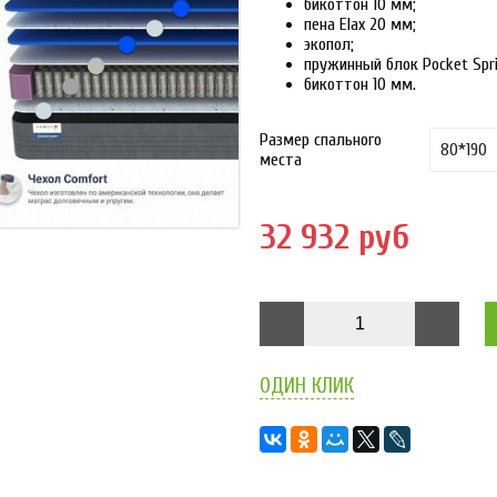
бикоттон 10 мм;
пена Elax 20 мм;
экопол;
пружинный блок Pocket Spri
бикоттон 10 мм.
Размер спального
места
32 932 руб
ОДИН КЛИК