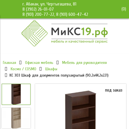
г. Абакан, ул. Чертыгашева, 81
(
0
)
8 (3902) 26-01-07
8 (901) 200-77-22, 8 (901) 600-47-42
Главная
Офисная мебель
Мебель для руководителя
Космо / COSMO
Шкафы
КС 303 Шкаф для документов полузакрытый (90.2x44.2x221)
под заказ