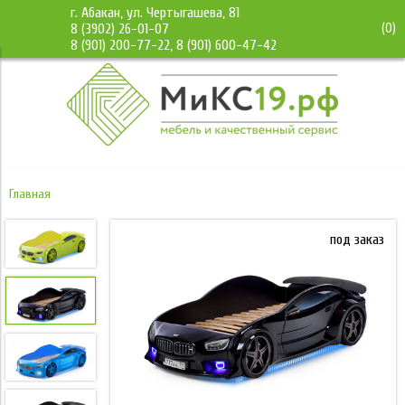
г. Абакан, ул. Чертыгашева, 81
(
0
)
8 (3902) 26-01-07
8 (901) 200-77-22, 8 (901) 600-47-42
Главная
под заказ
под заказ