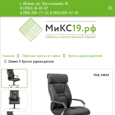
г. Абакан, ул. Чертыгашева, 81
(
0
)
8 (3902) 26-01-07
8 (901) 200-77-22, 8 (901) 600-47-42
Главная
Офисные кресла и стулья
Кресла руководителей
Олимп X Кресло руководителя
под заказ