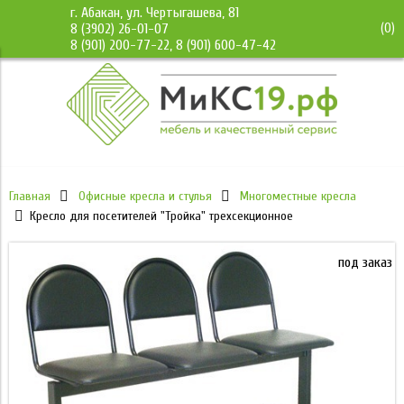
г. Абакан, ул. Чертыгашева, 81
(
0
)
8 (3902) 26-01-07
8 (901) 200-77-22, 8 (901) 600-47-42
Главная
Офисные кресла и стулья
Многоместные кресла
Кресло для посетителей "Тройка" трехсекционное
под заказ