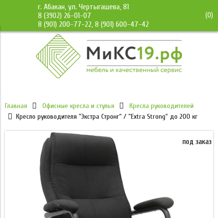
г. Абакан, ул. Чертыгашева, 81
(
0
)
8 (3902) 26-01-07
8 (901) 200-77-22, 8 (901) 600-47-42
Главная
Офисные кресла и стулья
Кресла руководителей
Кресло руководителя "Экстра Стронг" / "Extra Strong" до 200 кг
под заказ