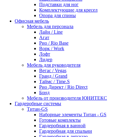
Подставки для ног
Комплектующие для кресел
Опора для спины
Офисная мебель
Мебель для персонала
Лайн / Line
Агат
Рио / Rio Base
Ворк / Work
Лофт
Лидер
Мебель для руководителя
Вегас / Vegas
Гранд / Grand
Таймс / Time.S
Рио Директ / Rio Direct
Бонд
Мебель от производителя ЮНИТЕКС
Гардеробные системы
Титан-GS
Наборные элементы Титан - GS
Готовые комплекты
Гардеробная в ванной
Гардеробная для спальни
Гардеробная в детскую