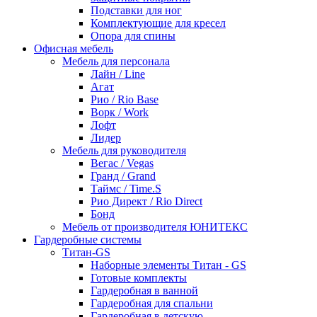
Подставки для ног
Комплектующие для кресел
Опора для спины
Офисная мебель
Мебель для персонала
Лайн / Line
Агат
Рио / Rio Base
Ворк / Work
Лофт
Лидер
Мебель для руководителя
Вегас / Vegas
Гранд / Grand
Таймс / Time.S
Рио Директ / Rio Direct
Бонд
Мебель от производителя ЮНИТЕКС
Гардеробные системы
Титан-GS
Наборные элементы Титан - GS
Готовые комплекты
Гардеробная в ванной
Гардеробная для спальни
Гардеробная в детскую