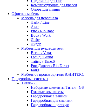
Подставки для ног
Комплектующие для кресел
Опора для спины
Офисная мебель
Мебель для персонала
Лайн / Line
Агат
Рио / Rio Base
Ворк / Work
Лофт
Лидер
Мебель для руководителя
Вегас / Vegas
Гранд / Grand
Таймс / Time.S
Рио Директ / Rio Direct
Бонд
Мебель от производителя ЮНИТЕКС
Гардеробные системы
Титан-GS
Наборные элементы Титан - GS
Готовые комплекты
Гардеробная в ванной
Гардеробная для спальни
Гардеробная в детскую