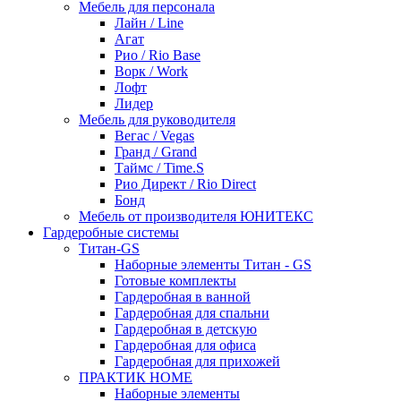
Мебель для персонала
Лайн / Line
Агат
Рио / Rio Base
Ворк / Work
Лофт
Лидер
Мебель для руководителя
Вегас / Vegas
Гранд / Grand
Таймс / Time.S
Рио Директ / Rio Direct
Бонд
Мебель от производителя ЮНИТЕКС
Гардеробные системы
Титан-GS
Наборные элементы Титан - GS
Готовые комплекты
Гардеробная в ванной
Гардеробная для спальни
Гардеробная в детскую
Гардеробная для офиса
Гардеробная для прихожей
ПРАКТИК HOME
Наборные элементы