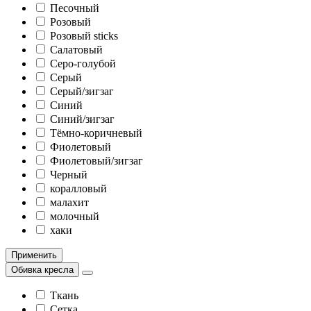
Песочный
Розовый
Розовый sticks
Салатовый
Серо-голубой
Серый
Серый/зигзаг
Синий
Синий/зигзаг
Тёмно-коричневый
Фиолетовый
Фиолетовый/зигзаг
Черный
коралловый
малахит
молочный
хаки
Применить
Обивка кресла
Ткань
Сетка