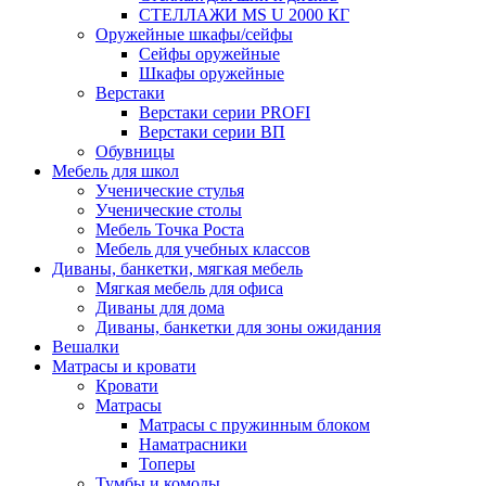
СТЕЛЛАЖИ MS U 2000 КГ
Оружейные шкафы/сейфы
Сейфы оружейные
Шкафы оружейные
Верстаки
Верстаки серии PROFI
Верстаки серии ВП
Обувницы
Мебель для школ
Ученические стулья
Ученические столы
Мебель Точка Роста
Мебель для учебных классов
Диваны, банкетки, мягкая мебель
Мягкая мебель для офиса
Диваны для дома
Диваны, банкетки для зоны ожидания
Вешалки
Матрасы и кровати
Кровати
Матрасы
Матрасы с пружинным блоком
Наматрасники
Топеры
Тумбы и комоды