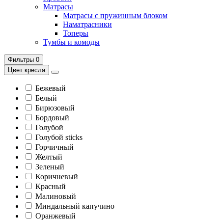
Матрасы
Матрасы с пружинным блоком
Наматрасники
Топеры
Тумбы и комоды
Фильтры
0
Цвет кресла
Бежевый
Белый
Бирюзовый
Бордовый
Голубой
Голубой sticks
Горчичный
Желтый
Зеленый
Коричневый
Красный
Малиновый
Миндальный капучино
Оранжевый